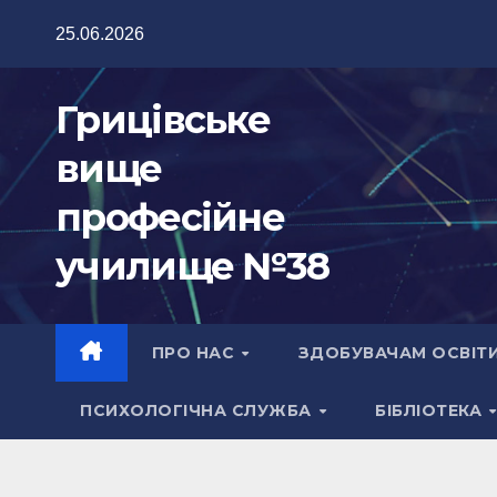
Перейти
25.06.2026
до
вмісту
Грицівське
вище
професійне
училище №38
ПРО НАС
ЗДОБУВАЧАМ ОСВІТ
ПСИХОЛОГІЧНА СЛУЖБА
БІБЛІОТЕКА