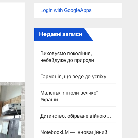
Login with GoogleApps
Недавні записи
Виховуємо покоління,
небайдуже до природи
Гармонія, що веде до успіху
Маленькі янголи великої
України
Дитинство, обірване війною…
NotebookLM — інноваційний