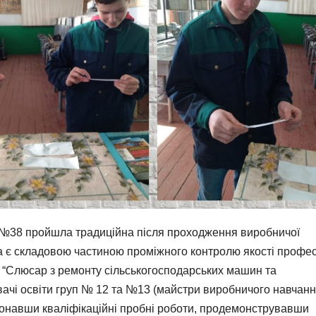
 №38 пройшла традиційна після проходження виробничої
ка є складовою частиною проміжного контролю якості профес
ії “Слюсар з ремонту сільськогосподарських машин та
вачі освіти груп № 12 та №13 (майстри виробничого навчан
авши кваліфікаційні пробні роботи, продемонструвавши