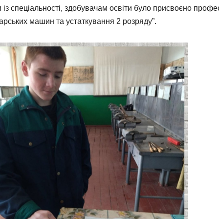
и із спеціальності, здобувачам освіти було присвоєно профе
арських машин та устаткування 2 розряду”.