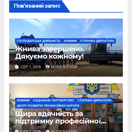
Пов’язаний запис
ГОСПОДАРСЬКА ДІЯЛЬНІСТЬ
НОВИНИ
СТОРІНКА ДИРЕКТОРА
Жнива завершено.
Дякуємо кожному!
СЕР 7, 2026
MODERATION
НОВИНИ
СОЦІАЛЬНЕ ПАРТНЕРСТВО
СТОРІНКА ДИРЕКТОРА
ЦЕНТР РОЗВИТКУ ПРОФЕСІЙНОЇ КАР'ЄРИ
Щира вдячність за
підтримку професійної
освіти
СЕР 7, 2026
MODERATION