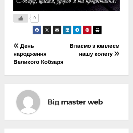
0
Навігація
День
Вітаємо з ювілеєм
народження
нашу колегу
записів
Великого Кобзаря
Від
master web