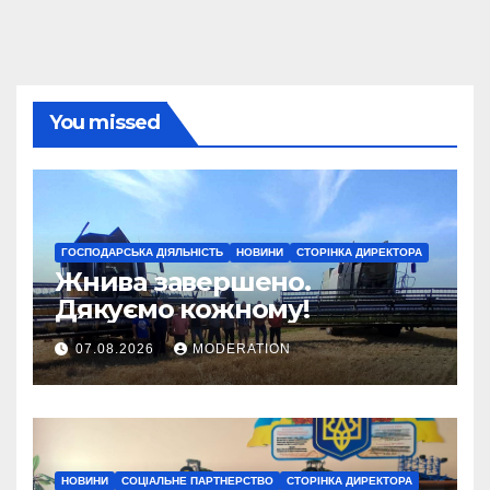
You missed
ГОСПОДАРСЬКА ДІЯЛЬНІСТЬ
НОВИНИ
СТОРІНКА ДИРЕКТОРА
Жнива завершено.
Дякуємо кожному!
07.08.2026
MODERATION
НОВИНИ
СОЦІАЛЬНЕ ПАРТНЕРСТВО
СТОРІНКА ДИРЕКТОРА