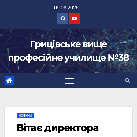
Перейти
09.08.2026
до
вмісту
Грицівське вище
професійне училище №38
НОВИНИ
Вітає директора