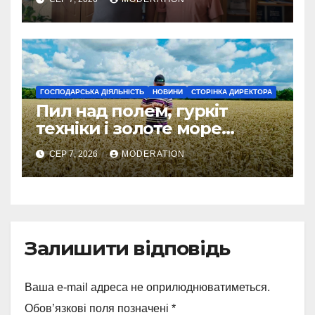
ГОСПОДАРСЬКА ДІЯЛЬНІСТЬ
НОВИНИ
СТОРІНКА ДИРЕКТОРА
Пил над полем, гуркіт
техніки і золоте море
колосся — так виглядає
СЕР 7, 2026
MODERATION
справжнє українське літо
Залишити відповідь
Ваша e-mail адреса не оприлюднюватиметься.
Обов’язкові поля позначені
*