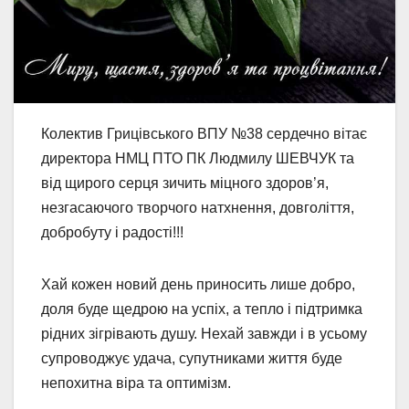
Колектив Грицівського ВПУ №38 сердечно вітає
директора НМЦ ПТО ПК Людмилу ШЕВЧУК та
від щирого серця зичить міцного здоров’я,
незгасаючого творчого натхнення, довголіття,
добробуту і радості!!!
Хай кожен новий день приносить лише добро,
доля буде щедрою на успіх, а тепло і підтримка
рідних зігрівають душу. Нехай завжди і в усьому
супроводжує удача, супутниками життя буде
непохитна віра та оптимізм.