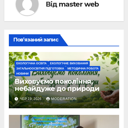
Від
master web
Пов’язаний запис
ЕКОЛОГІЧНА ОСВІТА
ЕКОЛОГІЧНЕ ВИХОВАННЯ
ЗАГАЛЬНООСВІТНЯ ПІДГОТОВКА
МЕТОДИЧНА РОБОТА
НОВИНИ
Виховуємо покоління,
небайдуже до природи
ЧЕР 19, 2026
MODERATION