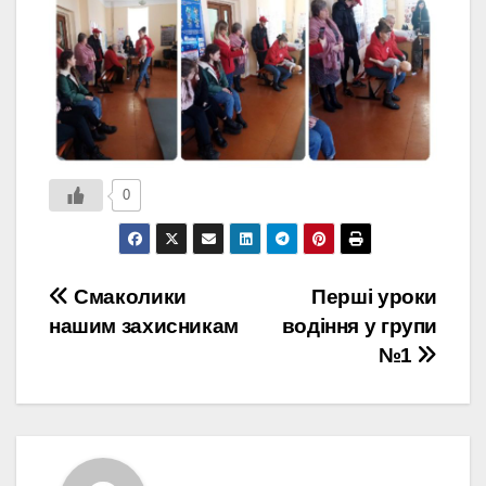
0
Навігація
Смаколики
Перші уроки
нашим захисникам
водіння у групи
записів
№1