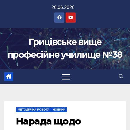
Перейти
26.06.2026
до
вмісту
Грицівське вище
професійне училище №38
МЕТОДИЧНА РОБОТА
НОВИНИ
Нарада щодо