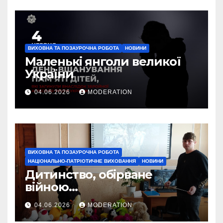
ВИХОВНА ТА ПОЗАУРОЧНА РОБОТА
НОВИНИ
Маленькі янголи великої
України
04.06.2026
MODERATION
ВИХОВНА ТА ПОЗАУРОЧНА РОБОТА
НАЦІОНАЛЬНО-ПАТРІОТИЧНЕ ВИХОВАННЯ
НОВИНИ
Дитинство, обірване
війною…
04.06.2026
MODERATION