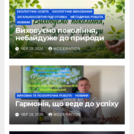
ЕКОЛОГІЧНА ОСВІТА
ЕКОЛОГІЧНЕ ВИХОВАННЯ
ЗАГАЛЬНООСВІТНЯ ПІДГОТОВКА
МЕТОДИЧНА РОБОТА
НОВИНИ
Виховуємо покоління,
небайдуже до природи
ЧЕР 19, 2026
MODERATION
ВИХОВНА ТА ПОЗАУРОЧНА РОБОТА
НОВИНИ
Гармонія, що веде до успіху
ЧЕР 19, 2026
MODERATION