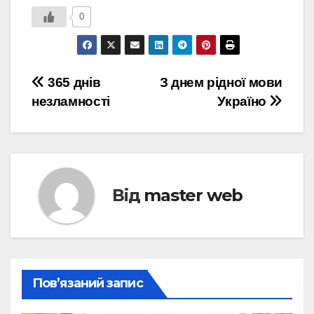
0
Навігація
365 днів
З днем рідної мови
незламності
Україно
записів
Від
master web
Пов’язаний запис