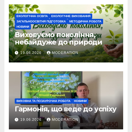
ЕКОЛОГІЧНА ОСВІТА
ЕКОЛОГІЧНЕ ВИХОВАННЯ
ЗАГАЛЬНООСВІТНЯ ПІДГОТОВКА
МЕТОДИЧНА РОБОТА
НОВИНИ
Виховуємо покоління,
небайдуже до природи
19.06.2026
MODERATION
ВИХОВНА ТА ПОЗАУРОЧНА РОБОТА
НОВИНИ
Гармонія, що веде до успіху
19.06.2026
MODERATION