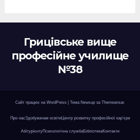
Грицівське вище
професійне училище
№38
Сайт працює на WordPress
|
Тема:Newsup за
Themeansar
.
Про нас
Здобувачам освіти
Центр розвитку професійної кар’єри
Абітурієнту
Психологічна служба
Бібліотека
Контакти