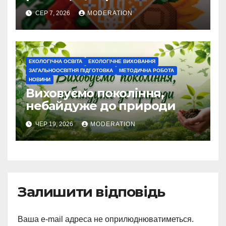
перемогу
СЕР 7, 2026
MODERATION
ЕКОЛОГІЧНА ОСВІТА
ЕКОЛОГІЧНЕ ВИХОВАННЯ
ЗАГАЛЬНООСВІТНЯ ПІДГОТОВКА
МЕТОДИЧНА РОБОТА
НОВИНИ
Виховуємо покоління,
небайдуже до природи
ЧЕР 19, 2026
MODERATION
Залишити відповідь
Ваша e-mail адреса не оприлюднюватиметься.