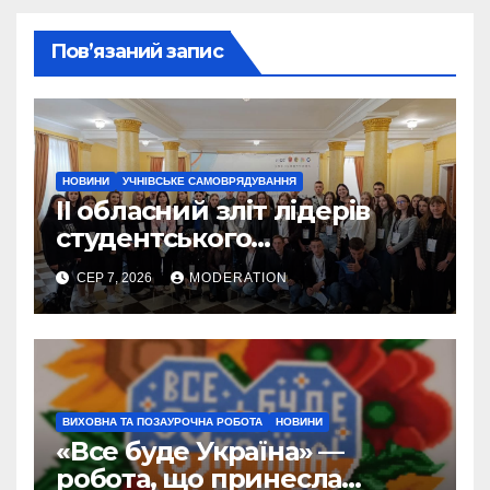
Пов’язаний запис
НОВИНИ
УЧНІВСЬКЕ САМОВРЯДУВАННЯ
II обласний зліт лідерів
студентського
самоврядування
СЕР 7, 2026
MODERATION
“Молодіжне
самоврядування: сучасний
погляд, стратегія,
практика”
ВИХОВНА ТА ПОЗАУРОЧНА РОБОТА
НОВИНИ
«Все буде Україна» —
робота, що принесла