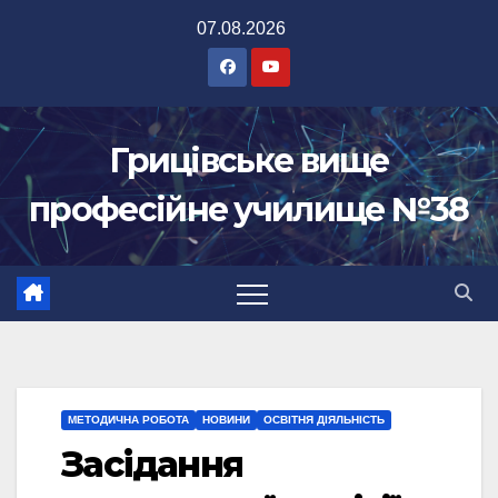
Перейти
07.08.2026
до
вмісту
Грицівське вище
професійне училище №38
МЕТОДИЧНА РОБОТА
НОВИНИ
ОСВІТНЯ ДІЯЛЬНІСТЬ
Засідання