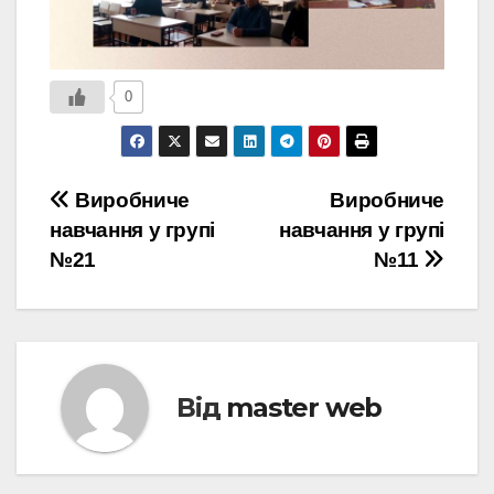
0
Навігація
Виробниче
Виробниче
навчання у групі
навчання у групі
записів
№21
№11
Від
master web