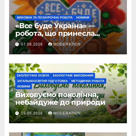
практика”
ВИХОВНА ТА ПОЗАУРОЧНА РОБОТА
НОВИНИ
«Все буде Україна» —
робота, що принесла
перемогу
07.08.2026
MODERATION
ЕКОЛОГІЧНА ОСВІТА
ЕКОЛОГІЧНЕ ВИХОВАННЯ
ЗАГАЛЬНООСВІТНЯ ПІДГОТОВКА
МЕТОДИЧНА РОБОТА
НОВИНИ
Виховуємо покоління,
небайдуже до природи
19.06.2026
MODERATION