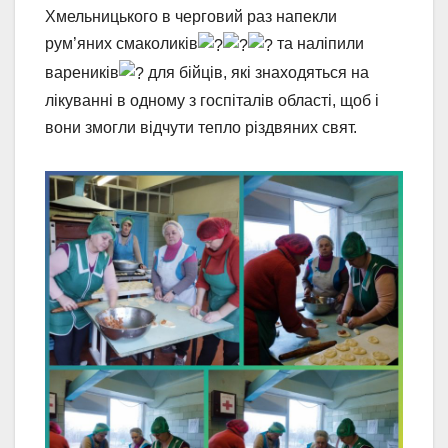
Хмельницького в черговий раз напекли
рум’яних смаколиків
та наліпили
вареників
для бійців, які знаходяться на
лікуванні в одному з госпіталів області, щоб і
вони змогли відчути тепло різдвяних свят.