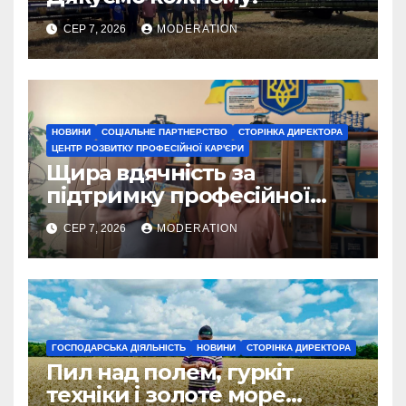
СЕР 7, 2026
MODERATION
НОВИНИ
СОЦІАЛЬНЕ ПАРТНЕРСТВО
СТОРІНКА ДИРЕКТОРА
ЦЕНТР РОЗВИТКУ ПРОФЕСІЙНОЇ КАР'ЄРИ
Щира вдячність за
підтримку професійної
освіти
СЕР 7, 2026
MODERATION
ГОСПОДАРСЬКА ДІЯЛЬНІСТЬ
НОВИНИ
СТОРІНКА ДИРЕКТОРА
Пил над полем, гуркіт
техніки і золоте море