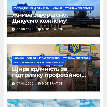
ГОСПОДАРСЬКА ДІЯЛЬНІСТЬ
НОВИНИ
СТОРІНКА ДИРЕКТОРА
Жнива завершено.
Дякуємо кожному!
07.08.2026
MODERATION
НОВИНИ
СОЦІАЛЬНЕ ПАРТНЕРСТВО
СТОРІНКА ДИРЕКТОРА
ЦЕНТР РОЗВИТКУ ПРОФЕСІЙНОЇ КАР'ЄРИ
Щира вдячність за
підтримку професійної
освіти
07.08.2026
MODERATION