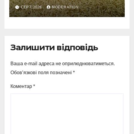
колосся — так виглядає
СЕР 7, 2026
MODERATION
справжнє українське літо
Залишити відповідь
Ваша e-mail адреса не оприлюднюватиметься.
Обов’язкові поля позначені
*
Коментар
*