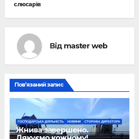
записів
слюсарів
Від
master web
Пов’язаний запис
ГОСПОДАРСЬКА ДІЯЛЬНІСТЬ
НОВИНИ
СТОРІНКА ДИРЕКТОРА
Жнива завершено.
Дякуємо кожному!