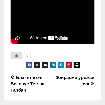
0
Навігація
Блакитні очі.
Збираємо урожай
Виконує Тетяна
сої
записів
Гарбар