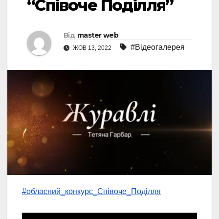
“Співоче Поділля”
Від
master web
#Відеогалерея
ЖОВ 13, 2022
#обласний_конкурс_Співоче_Поділля