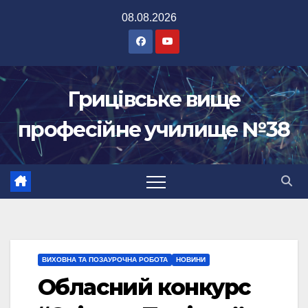
Перейти
08.08.2026
до
вмісту
Грицівське вище
професійне училище №38
ВИХОВНА ТА ПОЗАУРОЧНА РОБОТА
НОВИНИ
Обласний конкурс