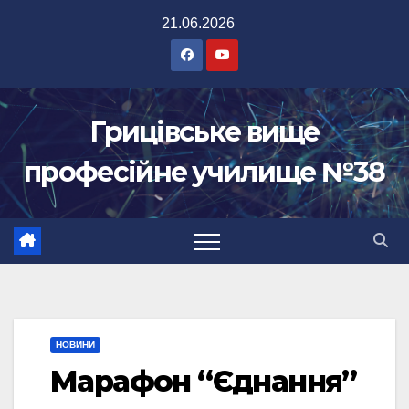
Перейти
21.06.2026
до
вмісту
Грицівське вище
професійне училище №38
НОВИНИ
Марафон “Єднання”