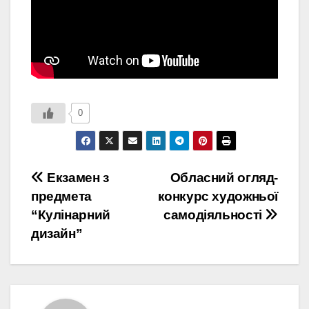
0
Навігація
Екзамен з
Обласний огляд-
предмета
конкурс художньої
записів
“Кулінарний
самодіяльності
дизайн”