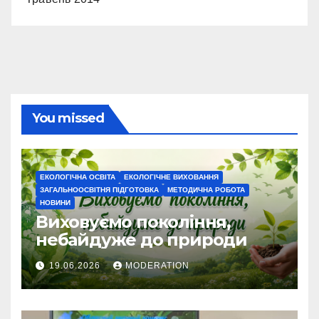
You missed
ЕКОЛОГІЧНА ОСВІТА
ЕКОЛОГІЧНЕ ВИХОВАННЯ
ЗАГАЛЬНООСВІТНЯ ПІДГОТОВКА
МЕТОДИЧНА РОБОТА
НОВИНИ
Виховуємо покоління,
небайдуже до природи
19.06.2026
MODERATION