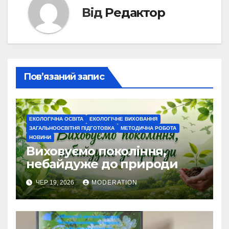
Від
Редактор
Пов’язаний запис
ЕКОЛОГІЧНА ОСВІТА
ЕКОЛОГІЧНЕ ВИХОВАННЯ
ЗАГАЛЬНООСВІТНЯ ПІДГОТОВКА
МЕТОДИЧНА РОБОТА
НОВИНИ
Виховуємо покоління,
небайдуже до природи
ЧЕР 19, 2026
MODERATION