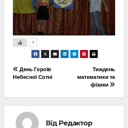
0
Навігація
День Героїв
Тиждень
Небесної Сотні
математики та
записів
фізики
Від
Редактор