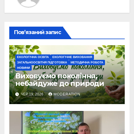
Пов’язаний запис
ЕКОЛОГІЧНА ОСВІТА
ЕКОЛОГІЧНЕ ВИХОВАННЯ
ЗАГАЛЬНООСВІТНЯ ПІДГОТОВКА
МЕТОДИЧНА РОБОТА
НОВИНИ
Виховуємо покоління,
небайдуже до природи
ЧЕР 19, 2026
MODERATION