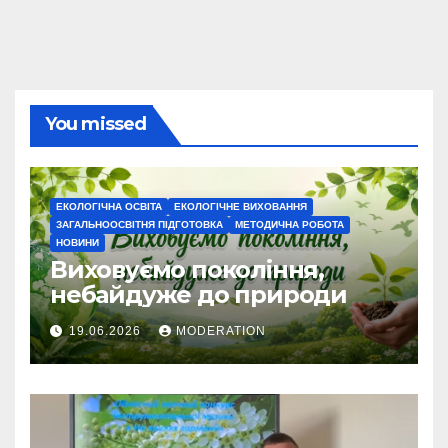
You missed
ЕКОЛОГІЧНА ОСВІТА
ЕКОЛОГІЧНЕ ВИХОВАННЯ
ЗАГАЛЬНООСВІТНЯ ПІДГОТОВКА
МЕТОДИЧНА РОБОТА
НОВИНИ
Виховуємо покоління,
небайдуже до природи
19.06.2026
MODERATION