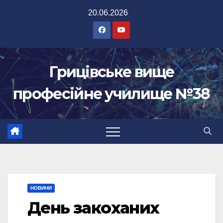
Перейти
20.06.2026
до
вмісту
Грицівське вище
професійне училище №38
НОВИНИ
День закоханих