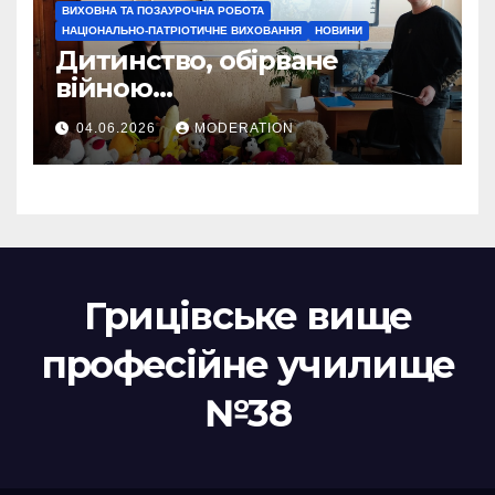
ВИХОВНА ТА ПОЗАУРОЧНА РОБОТА
НАЦІОНАЛЬНО-ПАТРІОТИЧНЕ ВИХОВАННЯ
НОВИНИ
Дитинство, обірване
війною…
04.06.2026
MODERATION
Грицівське вище
професійне училище
№38