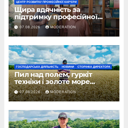
ЦЕНТР РОЗВИТКУ ПРОФЕСІЙНОЇ КАР'ЄРИ
Щира вдячність за
підтримку професійної
освіти
07.08.2026
MODERATION
ГОСПОДАРСЬКА ДІЯЛЬНІСТЬ
НОВИНИ
СТОРІНКА ДИРЕКТОРА
Пил над полем, гуркіт
техніки і золоте море
колосся — так виглядає
07.08.2026
MODERATION
справжнє українське літо