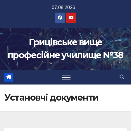
Перейти
07.08.2026
до
вмісту
Грицівське вище
професійне училище №38
Установчі документи