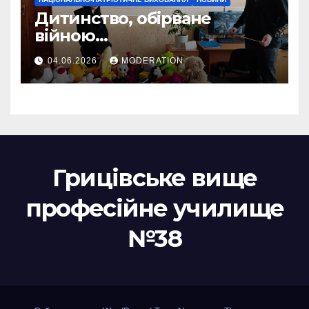
Дитинство, обірване
війною…
04.06.2026
MODERATION
Грицівське вище
професійне училище
№38