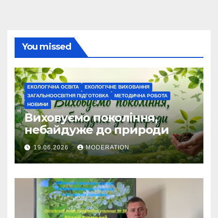
You missed
ЕКОЛОГІЧНА ОСВІТА
ЕКОЛОГІЧНЕ ВИХОВАННЯ
ЗАГАЛЬНООСВІТНЯ ПІДГОТОВКА
МЕТОДИЧНА РОБОТА
НОВИНИ
Виховуємо покоління,
небайдуже до природи
19.06.2026
MODERATION