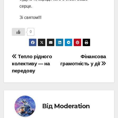
серце.
Зі святом!!!
0
Навігація
Тепло рідного
Фінансова
колективу — на
грамотність у дії
записів
передову
Від
Moderation