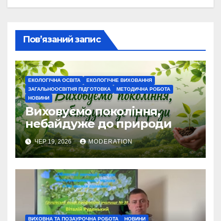
Пов’язаний запис
ЕКОЛОГІЧНА ОСВІТА
ЕКОЛОГІЧНЕ ВИХОВАННЯ
ЗАГАЛЬНООСВІТНЯ ПІДГОТОВКА
МЕТОДИЧНА РОБОТА
НОВИНИ
Виховуємо покоління,
небайдуже до природи
ЧЕР 19, 2026
MODERATION
ВИХОВНА ТА ПОЗАУРОЧНА РОБОТА
НОВИНИ