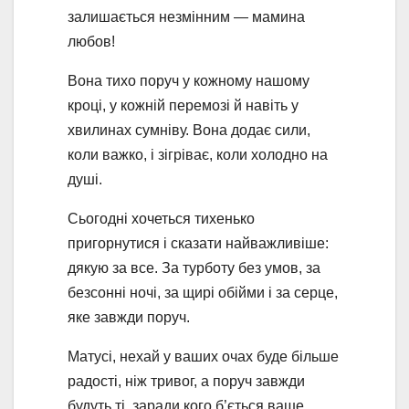
залишається незмінним — мамина
любов!
Вона тихо поруч у кожному нашому
кроці, у кожній перемозі й навіть у
хвилинах сумніву. Вона додає сили,
коли важко, і зігріває, коли холодно на
душі.
Сьогодні хочеться тихенько
пригорнутися і сказати найважливіше:
дякую за все. За турботу без умов, за
безсонні ночі, за щирі обійми і за серце,
яке завжди поруч.
Матусі, нехай у ваших очах буде більше
радості, ніж тривог, а поруч завжди
будуть ті, заради кого б’ється ваше