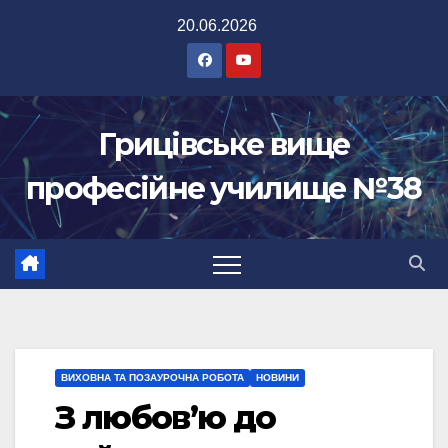
Перейти
20.06.2026
до
вмісту
Грицівське вище
професійне училище №38
ВИХОВНА ТА ПОЗАУРОЧНА РОБОТА
НОВИНИ
З любов’ю до