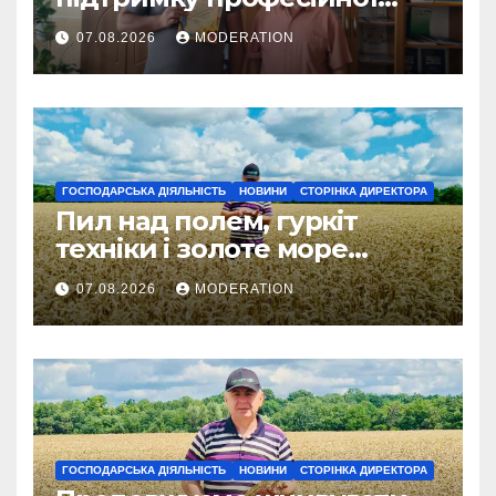
освіти
07.08.2026
MODERATION
ГОСПОДАРСЬКА ДІЯЛЬНІСТЬ
НОВИНИ
СТОРІНКА ДИРЕКТОРА
Пил над полем, гуркіт
техніки і золоте море
колосся — так виглядає
07.08.2026
MODERATION
справжнє українське літо
ГОСПОДАРСЬКА ДІЯЛЬНІСТЬ
НОВИНИ
СТОРІНКА ДИРЕКТОРА