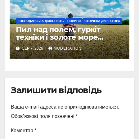
ГОСПОДАРСЬКА ДІЯЛЬНІСТЬ
НОВИНИ
СТОРІНКА ДИРЕКТОРА
Пил над полем, гуркіт
техніки і золоте море
колосся — так виглядає
СЕР 7, 2026
MODERATION
справжнє українське літо
Залишити відповідь
Ваша e-mail адреса не оприлюднюватиметься.
Обов’язкові поля позначені
*
Коментар
*