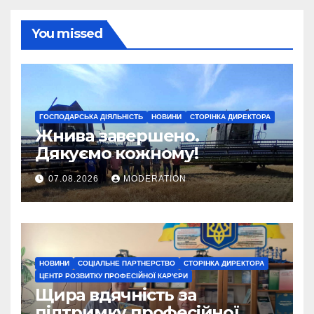
You missed
ГОСПОДАРСЬКА ДІЯЛЬНІСТЬ
НОВИНИ
СТОРІНКА ДИРЕКТОРА
Жнива завершено.
Дякуємо кожному!
07.08.2026
MODERATION
НОВИНИ
СОЦІАЛЬНЕ ПАРТНЕРСТВО
СТОРІНКА ДИРЕКТОРА
ЦЕНТР РОЗВИТКУ ПРОФЕСІЙНОЇ КАР'ЄРИ
Щира вдячність за
підтримку професійної