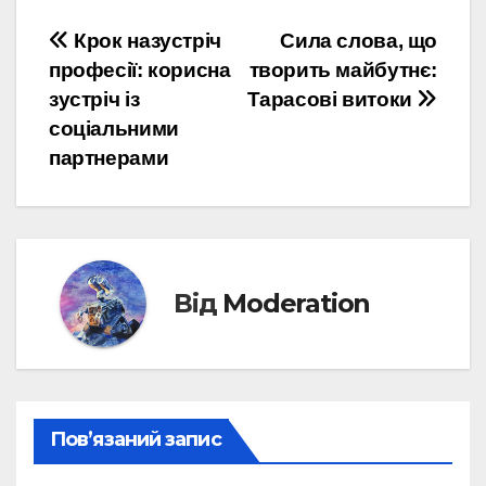
Навігація
Крок назустріч
Сила слова, що
професії: корисна
творить майбутнє:
записів
зустріч із
Тарасові витоки
соціальними
партнерами
Від
Moderation
Пов’язаний запис