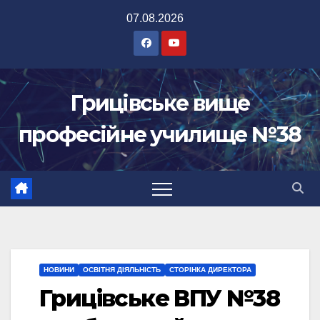
Перейти
07.08.2026
до
вмісту
Грицівське вище
професійне училище №38
НОВИНИ
ОСВІТНЯ ДІЯЛЬНІСТЬ
СТОРІНКА ДИРЕКТОРА
Грицівське ВПУ №38