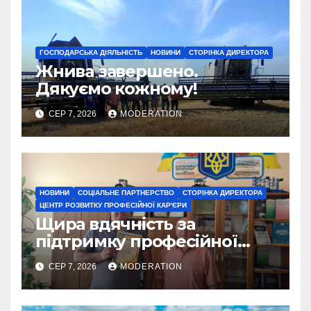
ГОСПОДАРСЬКА ДІЯЛЬНІСТЬ
НОВИНИ
СТОРІНКА ДИРЕКТОРА
Жнива завершено.
Дякуємо кожному!
СЕР 7, 2026
MODERATION
НОВИНИ
СОЦІАЛЬНЕ ПАРТНЕРСТВО
СТОРІНКА ДИРЕКТОРА
ЦЕНТР РОЗВИТКУ ПРОФЕСІЙНОЇ КАР'ЄРИ
Щира вдячність за
підтримку професійної
освіти
СЕР 7, 2026
MODERATION