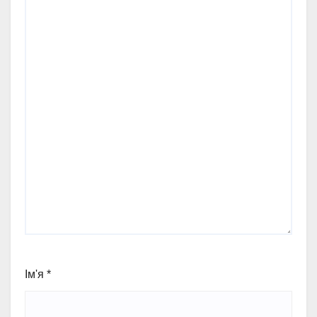
Ім'я
*