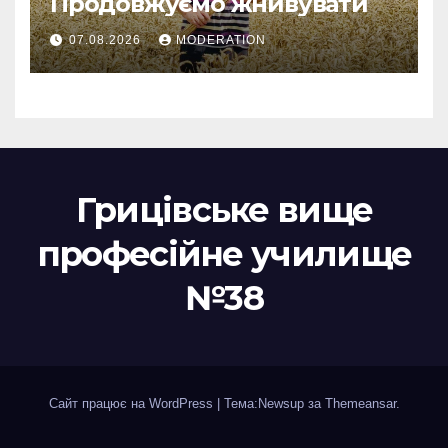
Продовжуємо жнивувати
07.08.2026
MODERATION
Грицівське вище
професійне училище
№38
Сайт працює на WordPress
|
Тема:Newsup за
Themeansar
.