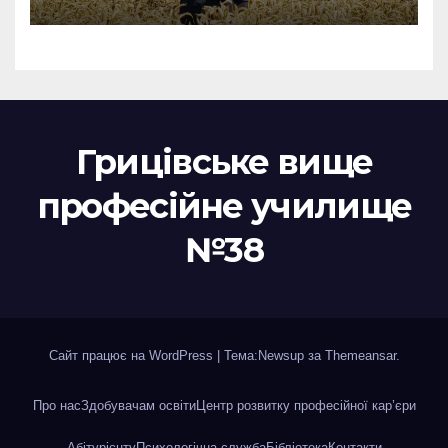
Грицівське вище
професійне училище
№38
Сайт працює на WordPress
|
Тема:Newsup за
Themeansar
.
Про нас
Здобувачам освіти
Центр розвитку професійної кар’єри
Абітурієнту
Психологічна служба
Бібліотека
Контакти