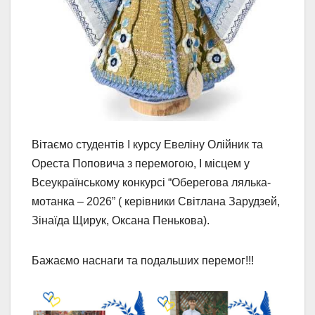
Вітаємо студентів I курсу Евеліну Олійник та
Ореста Поповича з перемогою, I місцем у
Всеукраїнському конкурсі “Оберегова лялька-
мотанка – 2026” ( керівники Світлана Зарудзей,
Зінаїда Щирук, Оксана Пенькова).
Бажаємо наснаги та подальших перемог!!!