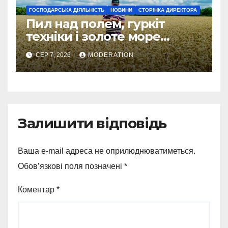
ГОСПОДАРСЬКА ДІЯЛЬНІСТЬ
НОВИНИ
СТОРІНКА ДИРЕКТОРА
Пил над полем, гуркіт
техніки і золоте море
колосся — так виглядає
СЕР 7, 2026
MODERATION
справжнє українське літо
Залишити відповідь
Ваша e-mail адреса не оприлюднюватиметься.
Обов’язкові поля позначені
*
Коментар
*