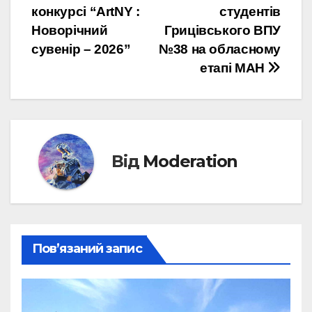
конкурсі “АrtNY :
студентів
Новорічний
Грицівського ВПУ
сувенір – 2026”
№38 на обласному
етапі МАН
Від
Moderation
Пов’язаний запис