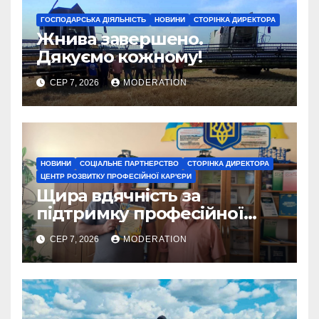
ГОСПОДАРСЬКА ДІЯЛЬНІСТЬ
НОВИНИ
СТОРІНКА ДИРЕКТОРА
Жнива завершено.
Дякуємо кожному!
СЕР 7, 2026
MODERATION
НОВИНИ
СОЦІАЛЬНЕ ПАРТНЕРСТВО
СТОРІНКА ДИРЕКТОРА
ЦЕНТР РОЗВИТКУ ПРОФЕСІЙНОЇ КАР'ЄРИ
Щира вдячність за
підтримку професійної
освіти
СЕР 7, 2026
MODERATION