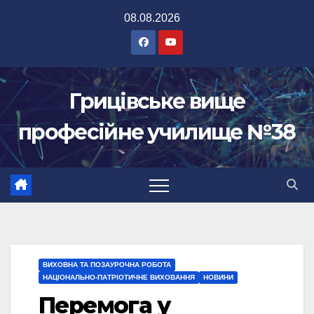
Перейти
08.08.2026
до
вмісту
Грицівське вище
професійне училище №38
ВИХОВНА ТА ПОЗАУРОЧНА РОБОТА
НАЦІОНАЛЬНО-ПАТРІОТИЧНЕ ВИХОВАННЯ
НОВИНИ
Перемога у