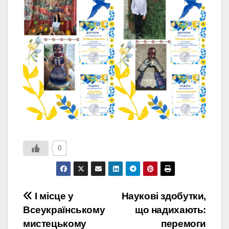
0
Навігація
І місце у
Наукові здобутки,
Всеукраїнському
що надихають:
записів
мистецькому
перемоги