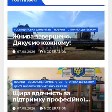
You missed
ГОСПОДАРСЬКА ДІЯЛЬНІСТЬ
НОВИНИ
СТОРІНКА ДИРЕКТОРА
Жнива завершено.
Дякуємо кожному!
07.08.2026
MODERATION
НОВИНИ
СОЦІАЛЬНЕ ПАРТНЕРСТВО
СТОРІНКА ДИРЕКТОРА
ЦЕНТР РОЗВИТКУ ПРОФЕСІЙНОЇ КАР'ЄРИ
Щира вдячність за
підтримку професійної
освіти
07.08.2026
MODERATION