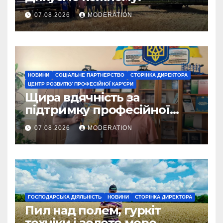
07.08.2026
MODERATION
НОВИНИ
СОЦІАЛЬНЕ ПАРТНЕРСТВО
СТОРІНКА ДИРЕКТОРА
ЦЕНТР РОЗВИТКУ ПРОФЕСІЙНОЇ КАР'ЄРИ
Щира вдячність за
підтримку професійної
освіти
07.08.2026
MODERATION
ГОСПОДАРСЬКА ДІЯЛЬНІСТЬ
НОВИНИ
СТОРІНКА ДИРЕКТОРА
Пил над полем, гуркіт
техніки і золоте море