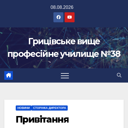
Перейти
08.08.2026
до
вмісту
Грицівське вище
професійне училище №38
НОВИНИ
СТОРІНКА ДИРЕКТОРА
Привітання