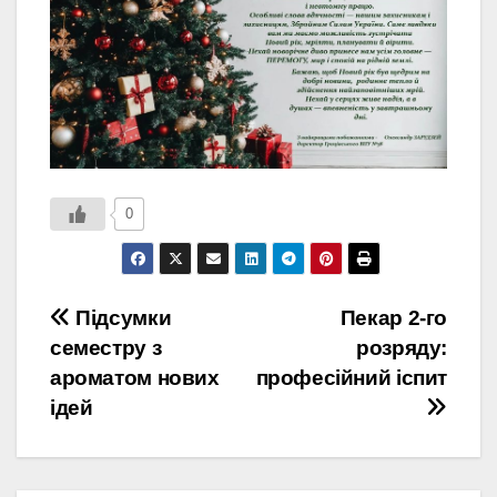
0
Навігація
Підсумки
Пекар 2-го
семестру з
розряду:
записів
ароматом нових
професійний іспит
ідей