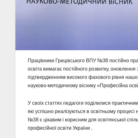
Працівники Грицівського ВПУ №38 постійно пр
освіта вимагає постійного розвитку, оновлення
підтвердженням високого фахового рівня нашог
науково-методичному віснику «Професійна осві
У своїх статтях педагоги поділилися практичн
які успішно реалізуються в освітньому процесі
№38 є цікавим і корисним для освітянської спіл
професійної освіти України .