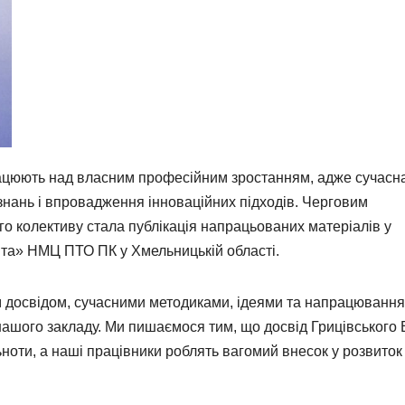
ацюють над власним професійним зростанням, адже сучасн
 знань і впровадження інноваційних підходів. Черговим
о колективу стала публікація напрацьованих матеріалів у
та» НМЦ ПТО ПК у Хмельницькій області.
им досвідом, сучасними методиками, ідеями та напрацюванн
 нашого закладу. Ми пишаємося тим, що досвід Грицівського
ьноти, а наші працівники роблять вагомий внесок у розвиток