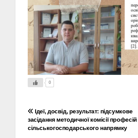
0
Навігація
Ідеї, досвід, результат: підсумкове
засідання методичної комісії професій
записів
сільськогосподарського напрямку