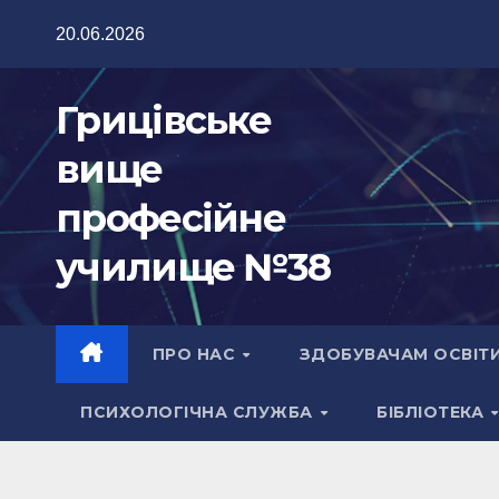
Перейти
20.06.2026
до
вмісту
Грицівське
вище
професійне
училище №38
ПРО НАС
ЗДОБУВАЧАМ ОСВІТ
ПСИХОЛОГІЧНА СЛУЖБА
БІБЛІОТЕКА