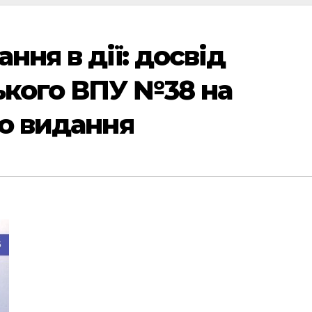
ння в дії: досвід
ького ВПУ №38 на
го видання