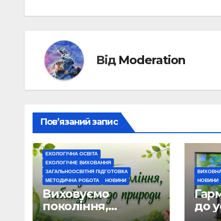
Від
Moderation
Пов’язаний запис
ЕКОЛОГІЧНА ОСВІТА
ЕКОЛОГІЧНЕ ВИХОВАННЯ
ЗАГАЛЬНООСВІТНЯ ПІДГОТОВКА
ВИХОВНА
МЕТОДИЧНА РОБОТА
НОВИНИ
НОВИНИ
Виховуємо
Гарм
покоління,
до у
небайдуже до