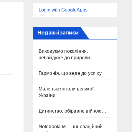
Login with GoogleApps
Недавні записи
Виховуємо покоління,
небайдуже до природи
Гармонія, що веде до успіху
Маленькі янголи великої
України
Дитинство, обірване війною…
NotebookLM — інноваційний