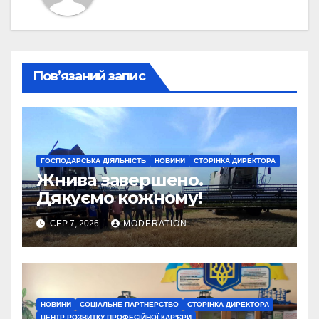
Пов’язаний запис
ГОСПОДАРСЬКА ДІЯЛЬНІСТЬ
НОВИНИ
СТОРІНКА ДИРЕКТОРА
Жнива завершено.
Дякуємо кожному!
СЕР 7, 2026
MODERATION
НОВИНИ
СОЦІАЛЬНЕ ПАРТНЕРСТВО
СТОРІНКА ДИРЕКТОРА
ЦЕНТР РОЗВИТКУ ПРОФЕСІЙНОЇ КАР'ЄРИ