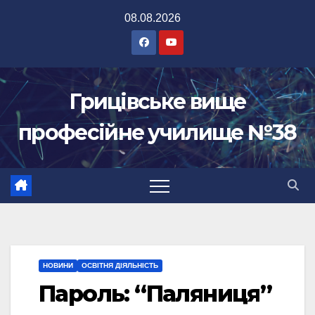
Перейти
08.08.2026
до
вмісту
Грицівське вище
професійне училище №38
НОВИНИ
ОСВІТНЯ ДІЯЛЬНІСТЬ
Пароль: “Паляниця”