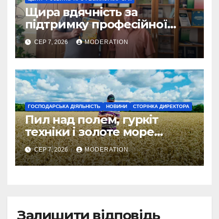
Щира вдячність за
підтримку професійної
освіти
СЕР 7, 2026
MODERATION
ГОСПОДАРСЬКА ДІЯЛЬНІСТЬ
НОВИНИ
СТОРІНКА ДИРЕКТОРА
Пил над полем, гуркіт
техніки і золоте море
колосся — так виглядає
СЕР 7, 2026
MODERATION
справжнє українське літо
Залишити відповідь