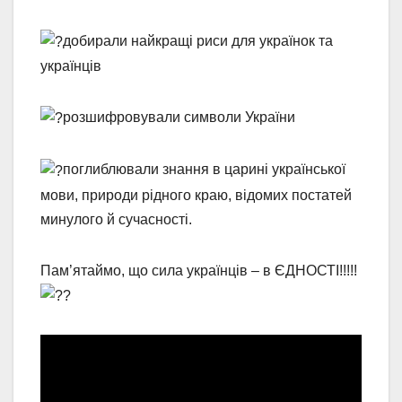
добирали найкращі риси для українок та
українців
розшифровували символи України
поглиблювали знання в царині української
мови, природи рідного краю, відомих постатей
минулого й сучасності.
Пам’ятаймо, що сила українців – в ЄДНОСТІ!!!!!