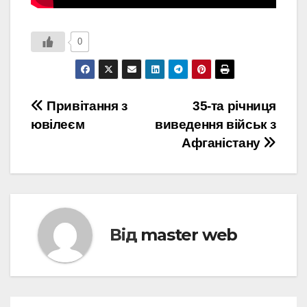
0
Навігація
Привітання з
35-та річниця
ювілеєм
виведення військ з
записів
Афганістану
Від
master web