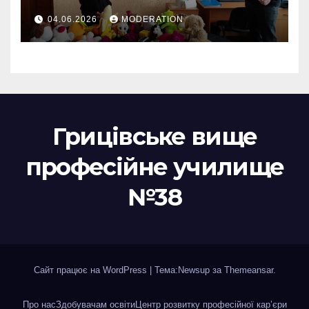
04.06.2026
MODERATION
Грицівське вище
професійне училище
№38
Сайт працює на WordPress
|
Тема:Newsup за
Themeansar
.
Про нас
Здобувачам освіти
Центр розвитку професійної кар’єри