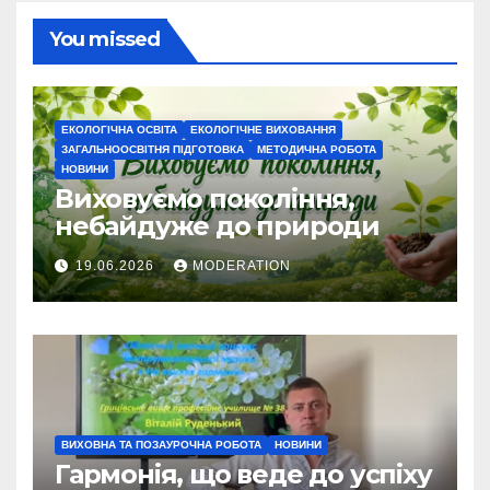
You missed
ЕКОЛОГІЧНА ОСВІТА
ЕКОЛОГІЧНЕ ВИХОВАННЯ
ЗАГАЛЬНООСВІТНЯ ПІДГОТОВКА
МЕТОДИЧНА РОБОТА
НОВИНИ
Виховуємо покоління,
небайдуже до природи
19.06.2026
MODERATION
ВИХОВНА ТА ПОЗАУРОЧНА РОБОТА
НОВИНИ
Гармонія, що веде до успіху