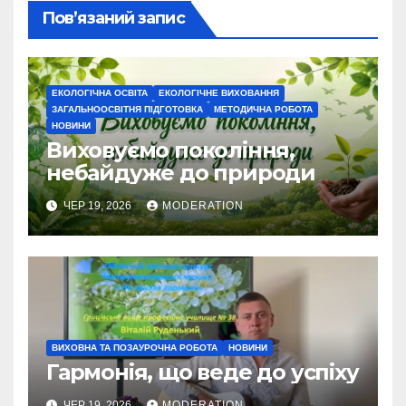
Пов’язаний запис
ЕКОЛОГІЧНА ОСВІТА
ЕКОЛОГІЧНЕ ВИХОВАННЯ
ЗАГАЛЬНООСВІТНЯ ПІДГОТОВКА
МЕТОДИЧНА РОБОТА
НОВИНИ
Виховуємо покоління,
небайдуже до природи
ЧЕР 19, 2026
MODERATION
ВИХОВНА ТА ПОЗАУРОЧНА РОБОТА
НОВИНИ
Гармонія, що веде до успіху
ЧЕР 19, 2026
MODERATION