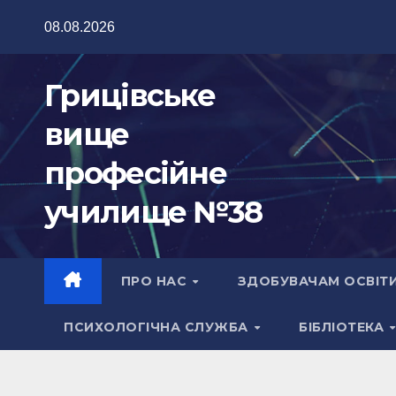
Перейти
08.08.2026
до
вмісту
Грицівське
вище
професійне
училище №38
ПРО НАС
ЗДОБУВАЧАМ ОСВІТ
ПСИХОЛОГІЧНА СЛУЖБА
БІБЛІОТЕКА