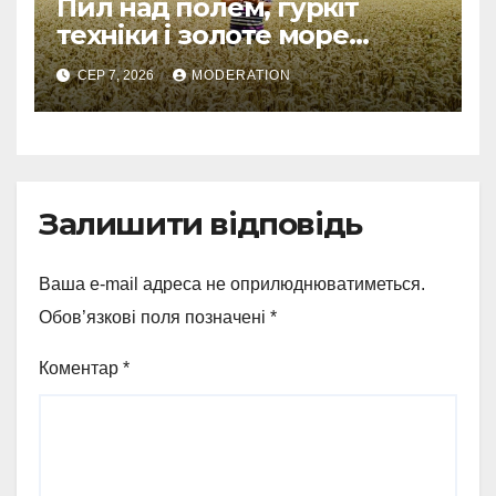
Пил над полем, гуркіт
техніки і золоте море
колосся — так виглядає
СЕР 7, 2026
MODERATION
справжнє українське літо
Залишити відповідь
Ваша e-mail адреса не оприлюднюватиметься.
Обов’язкові поля позначені
*
Коментар
*