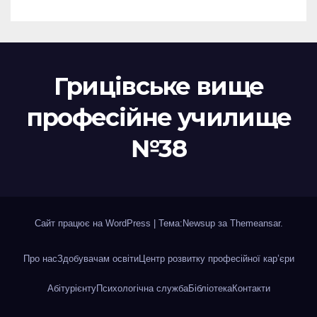
Грицівське вище
професійне училище
№38
Сайт працює на WordPress
|
Тема:Newsup за
Themeansar
.
Про нас
Здобувачам освіти
Центр розвитку професійної кар’єри
Абітурієнту
Психологічна служба
Бібліотека
Контакти