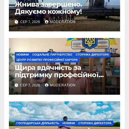
Жнива завершено.
Дякуємо кожному!
СЕР 7, 2026
MODERATION
НОВИНИ
СОЦІАЛЬНЕ ПАРТНЕРСТВО
СТОРІНКА ДИРЕКТОРА
ЦЕНТР РОЗВИТКУ ПРОФЕСІЙНОЇ КАР'ЄРИ
Щира вдячність за
підтримку професійної
освіти
СЕР 7, 2026
MODERATION
ГОСПОДАРСЬКА ДІЯЛЬНІСТЬ
НОВИНИ
СТОРІНКА ДИРЕКТОРА