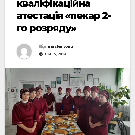
кваліфікаційна
атестація «пекар 2-
го розряду»
Від
master web
СІЧ 15, 2024