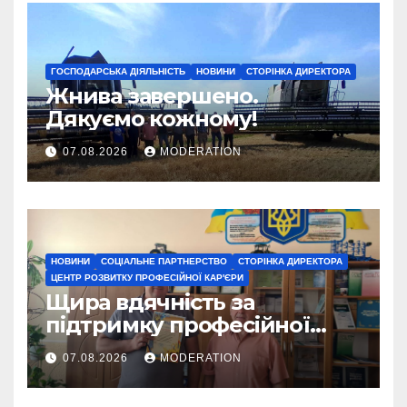
ГОСПОДАРСЬКА ДІЯЛЬНІСТЬ
НОВИНИ
СТОРІНКА ДИРЕКТОРА
Жнива завершено.
Дякуємо кожному!
07.08.2026
MODERATION
НОВИНИ
СОЦІАЛЬНЕ ПАРТНЕРСТВО
СТОРІНКА ДИРЕКТОРА
ЦЕНТР РОЗВИТКУ ПРОФЕСІЙНОЇ КАР'ЄРИ
Щира вдячність за
підтримку професійної
освіти
07.08.2026
MODERATION