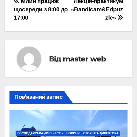
Навігація
Млин працює
Лекція-практикум
щосереди з 8:00 до
«Bandicam&Edpuz
записів
17:00
zle»
Від
master web
Пов’язаний запис
ГОСПОДАРСЬКА ДІЯЛЬНІСТЬ
НОВИНИ
СТОРІНКА ДИРЕКТОРА