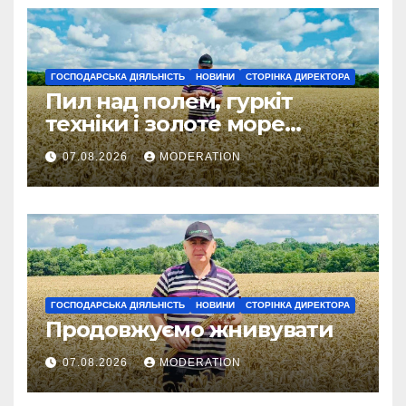
ГОСПОДАРСЬКА ДІЯЛЬНІСТЬ
НОВИНИ
СТОРІНКА ДИРЕКТОРА
Пил над полем, гуркіт
техніки і золоте море
колосся — так виглядає
07.08.2026
MODERATION
справжнє українське літо
ГОСПОДАРСЬКА ДІЯЛЬНІСТЬ
НОВИНИ
СТОРІНКА ДИРЕКТОРА
Продовжуємо жнивувати
07.08.2026
MODERATION