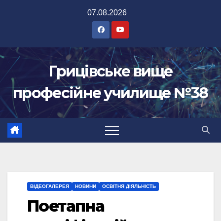
Перейти
07.08.2026
до
вмісту
Грицівське вище
професійне училище №38
ВІДЕОГАЛЕРЕЯ
НОВИНИ
ОСВІТНЯ ДІЯЛЬНІСТЬ
Поетапна