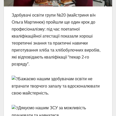
Здобувачі освіти групи №20 (майстриня в/н
Ольга Мартинюк) пройшли ще один крок до
професіоналізму: під час поетапної
кваліфікаційної атестації показали хороші
теоретичні знання та практичні навички
приготування хліба та хлібобулочних виробів,
які відповідають кваліфікації “пекар 2-го
розряду”.
Бажаємо нашим здобувачам освіти не
втрачати творчого запалу та вдосконалювати
свою майстерність.
Дякуємо нашим ЗСУ за можливість
працювати та навчатися.