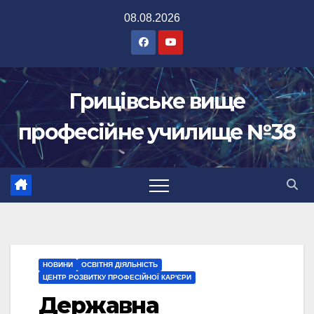
Перейти
08.08.2026
до
вмісту
Грицівське вище
професійне училище №38
НОВИНИ
ОСВІТНЯ ДІЯЛЬНІСТЬ
ЦЕНТР РОЗВИТКУ ПРОФЕСІЙНОЇ КАР'ЄРИ
Державна