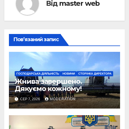
Від
master web
Пов’язаний запис
ГОСПОДАРСЬКА ДІЯЛЬНІСТЬ
НОВИНИ
СТОРІНКА ДИРЕКТОРА
Жнива завершено.
Дякуємо кожному!
СЕР 7, 2026
MODERATION