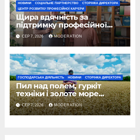
НОВИНИ
СОЦІАЛЬНЕ ПАРТНЕРСТВО
СТОРІНКА ДИРЕКТОРА
ЦЕНТР РОЗВИТКУ ПРОФЕСІЙНОЇ КАР'ЄРИ
Щира вдячність за
підтримку професійної
освіти
СЕР 7, 2026
MODERATION
ГОСПОДАРСЬКА ДІЯЛЬНІСТЬ
НОВИНИ
СТОРІНКА ДИРЕКТОРА
Пил над полем, гуркіт
техніки і золоте море
колосся — так виглядає
СЕР 7, 2026
MODERATION
справжнє українське літо