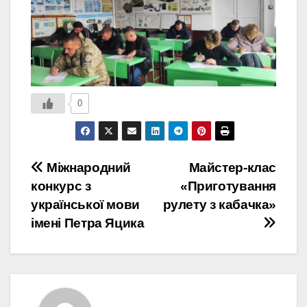
0
Навігація
Міжнародний
Майстер-клас
конкурс з
«Приготування
записів
української мови
рулету з кабачка»
імені Петра Яцика