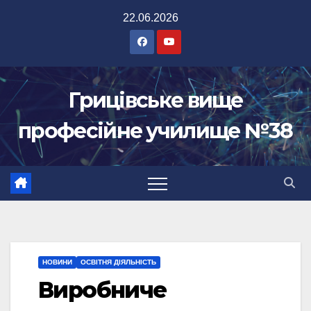
Перейти
22.06.2026
до
вмісту
Грицівське вище
професійне училище №38
НОВИНИ
ОСВІТНЯ ДІЯЛЬНІСТЬ
Виробниче