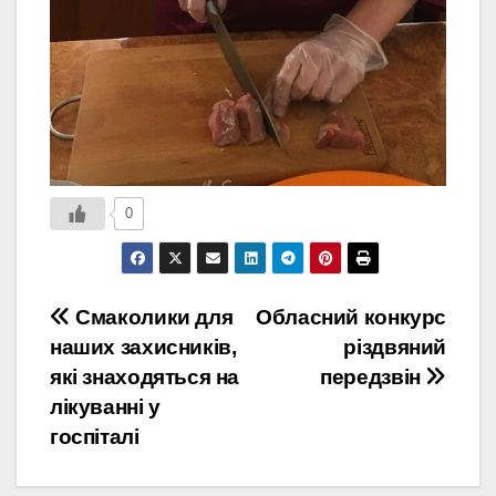
0
Навігація
Смаколики для
Обласний конкурс
наших захисників,
різдвяний
записів
які знаходяться на
передзвін
лікуванні у
госпіталі