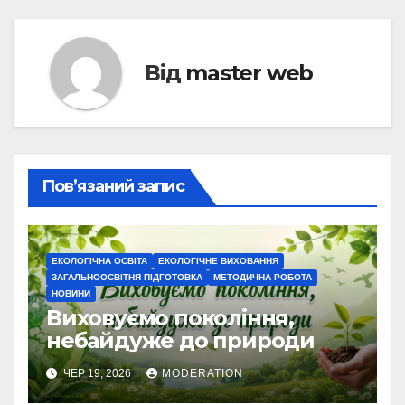
Від
master web
Пов’язаний запис
ЕКОЛОГІЧНА ОСВІТА
ЕКОЛОГІЧНЕ ВИХОВАННЯ
ЗАГАЛЬНООСВІТНЯ ПІДГОТОВКА
МЕТОДИЧНА РОБОТА
НОВИНИ
Виховуємо покоління,
небайдуже до природи
ЧЕР 19, 2026
MODERATION