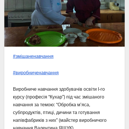
#змішаненавчання
#виробниченавчання
Виробниче навчання здобувачів освіти І-го
курсу (професія “Кухар”) під час змішаного
навчання за темою: “Обробка м’яса,
субпродуктів, птиці, дичини та готування
напівфабриків з них” (майстер виробничого
навчання Валентина ЯЩУК).