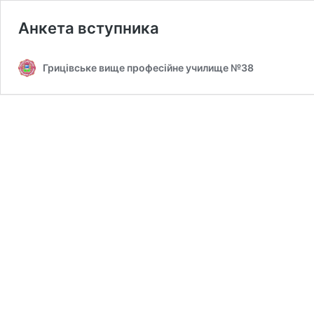
Анкета вступника
Грицівське вище професійне училище №38